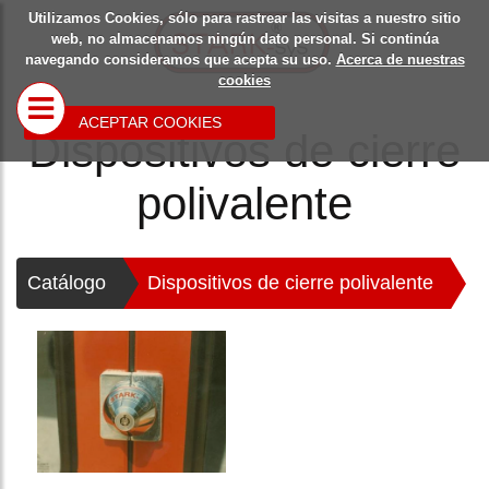
Utilizamos Cookies, sólo para rastrear las visitas a nuestro sitio
Starksys
Dispositivos
Blo
web, no almacenamos ningún dato personal. Si continúa
navegando consideramos que acepta su uso.
Acerca de nuestras
de
cookies
seguridad
ACEPTAR COOKIES
Dispositivos de cierre
Dispositivos de
polivalente
cierre para puertas
enrollables y
similares
Dispositivos de
>
Catálogo
Dispositivos de cierre polivalente
cierre polivalente
Dispositivo de cierre
para puertas
basculantes