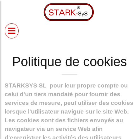
Starksys
Dispositifs
Blog
de
sécurité
Dispositifs de
Politique de cookies
fermeture pour
portes roulantes
et similaires
Dispositifs de
fermeture
STARKSYS SL
pour leur propre compte ou
polyvalents
celui d'un tiers mandaté pour fournir des
Dispositif de
services de mesure, peut utiliser des cookies
verrouillage pour
portes
lorsque l'utilisateur navigue sur le site Web.
basculantes
Les cookies sont des fichiers envoyés au
navigateur via un service Web afin
d'enregistrer les activités des utilisateurs